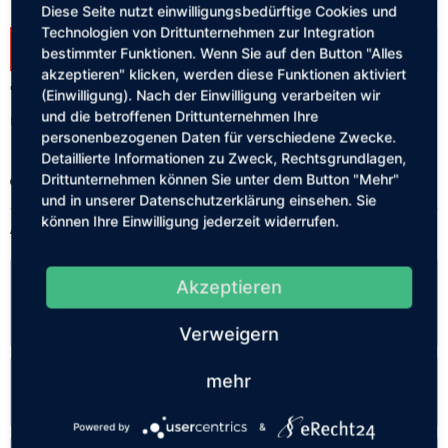
Diese Seite nutzt einwilligungsbedürftige Cookies und
Technologien von Drittunternehmen zur Integration
Dieser Artikel steht derzeit nicht zur Verfügung!
bestimmter Funktionen. Wenn Sie auf den Button "Alles
akzeptieren" klicken, werden diese Funktionen aktiviert
74,34 € *
(Einwilligung). Nach der Einwilligung verarbeiten wir
und die betroffenen Drittunternehmen Ihre
Unterliegt keiner MwSt.-Pflicht | Versandkostenfrei
personenbezogenen Daten für verschiedene Zwecke.
Detaillierte Informationen zu Zweck, Rechtsgrundlagen,
Drittunternehmen können Sie unter dem Button "Mehr"
Merken
und in unserer Datenschutzerklärung einsehen. Sie
können Ihre Einwilligung jederzeit widerrufen.
Artikel-Nr.:
SW11804
Beschreibung
Akzeptieren
Beschreibung: Dieser Kurs richtet sich an
Teilnehmer*innen mit sehr guten Kenntnissen...
mehr
Verweigern
Links
mehr
Links aufklappen
Powered by
&