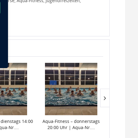
urse, Aqua-Fitness, Jugendfreizeiten,
 dienstags 14:00
Aqua-Fitness – donnerstags
Aqua-Jogging
qua-Nr....
20:00 Uhr | Aqua-Nr....
Uhr | 