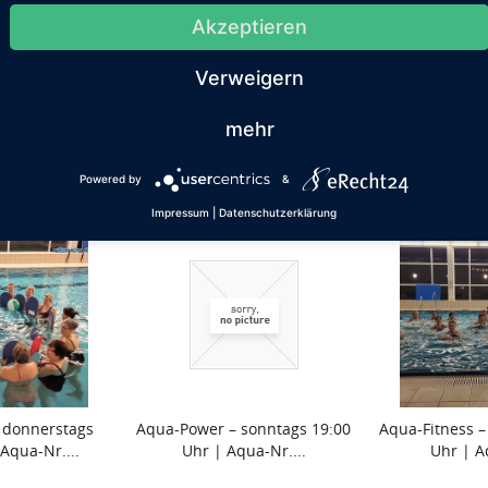
vom Kleinkind bis zum Senioren attraktive Angebote wie Schwimmk
Akzeptieren
 wird laufend erweitert.
bern!
Verweigern
mehr
Powered by
&
Impressum
|
Datenschutzerklärung
 donnerstags
Aqua-Power – sonntags 19:00
Aqua-Fitness –
Aqua-Nr....
Uhr | Aqua-Nr....
Uhr | A