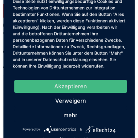
Diese Seite nutzt einwilligungsbedürftige Cookies und
Technologien von Drittunternehmen zur Integration
Dieser Artikel steht derzeit nicht zur Verfügung!
bestimmter Funktionen. Wenn Sie auf den Button "Alles
akzeptieren" klicken, werden diese Funktionen aktiviert
0,00 € *
(Einwilligung). Nach der Einwilligung verarbeiten wir
Unterliegt keiner MwSt.-Pflicht | Versandkostenfrei
und die betroffenen Drittunternehmen Ihre
personenbezogenen Daten für verschiedene Zwecke.
Detaillierte Informationen zu Zweck, Rechtsgrundlagen,
Merken
Drittunternehmen können Sie unter dem Button "Mehr"
und in unserer Datenschutzerklärung einsehen. Sie
Artikel-Nr.:
SW11066
können Ihre Einwilligung jederzeit widerrufen.
Beschreibung
Akzeptieren
Hier einmal die Einverständniserklärungen von einigen
externen Anbietern als...
mehr
Verweigern
Links
mehr
Links aufklappen
Powered by
&
Ähnliche Artikel