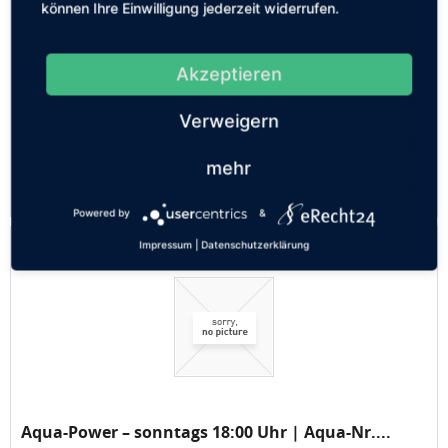
können Ihre Einwilligung jederzeit widerrufen.
Schwimmkurs für Erwachsene – samstags 12:00
Uhr...
Sie wollten schon immer schwimmen lernen, haben sich
aber bisher nicht getraut? Dann sind Sie hier genau richtig.
Akzeptieren
In entspannter Atmosphäre helfen wir Ihnen, Vertrauen
zum Wasser aufzubauen, Ängste zu überwinden und Schritt
Verweigern
für Schritt...
75,20 € *
mehr
Merken
Powered by
&
Impressum
|
Datenschutzerklärung
Aqua-Power – sonntags 18:00 Uhr | Aqua-Nr....